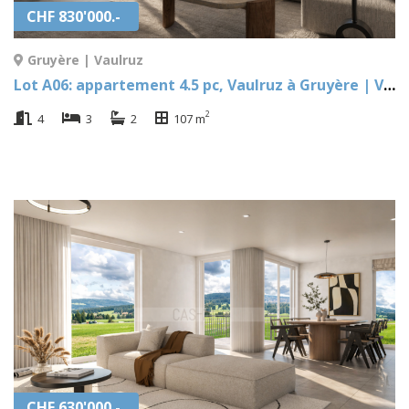
CHF 830'000.-
Gruyère | Vaulruz
Lot A06: appartement 4.5 pc, Vaulruz à Gruyère | Vaulruz
2
4
3
2
107 m
CHF 630'000.-