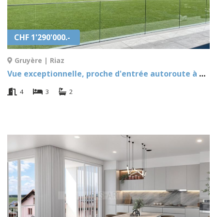
CHF 1'290'000.-
Gruyère | Riaz
Vue exceptionnelle, proche d'entrée autoroute à Gruyère | Riaz
4
3
2