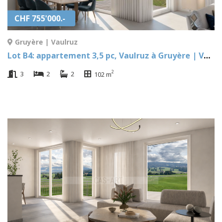
CHF 755'000.-
Gruyère | Vaulruz
Lot B4: appartement 3,5 pc, Vaulruz à Gruyère | Vaulruz
2
3
2
2
102 m