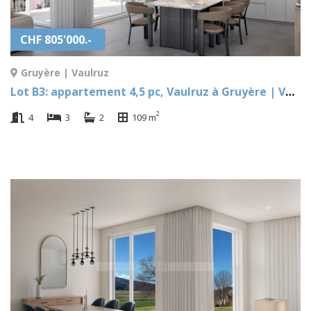
CHF 805'000.-
Gruyère | Vaulruz
Lot B3: appartement 4,5 pc, Vaulruz à Gruyère | Vaulruz
2
4
3
2
109 m